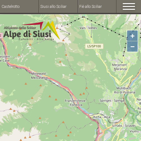
Castelrotto
Siusi allo Sciliar
Fiè allo Sciliar
+
−