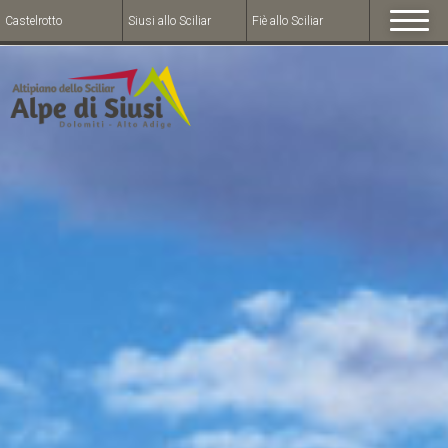
Castelrotto
Siusi allo Sciliar
Fiè allo Sciliar