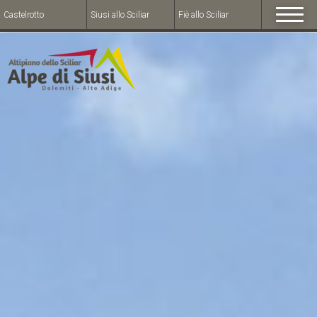
Castelrotto
Siusi allo Sciliar
Fiè allo Sciliar