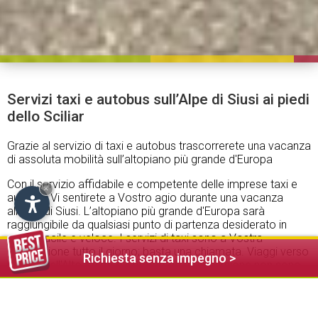
Servizi taxi e autobus sull’Alpe di Siusi ai piedi
dello Sciliar
Grazie al servizio di taxi e autobus trascorrerete una vacanza
di assoluta mobilità sull’altopiano più grande d'Europa
Con il servizio affidabile e competente delle imprese taxi e
×
autobus Vi sentirete a Vostro agio durante una vacanza
all’Alpe di Siusi. L’altopiano più grande d'Europa sarà
raggiungibile da qualsiasi punto di partenza desiderato in
modo facile e veloce. I servizi di taxi sono a Vostra
disposizione tutto il giorno; basta una chiamata. Viaggi verso
Richiesta senza impegno >
le città dell'Alto Adige o il ritorno da un'escursione non sono
un problema, grazie al Vostro partner professionale riguardo
a trasporti.