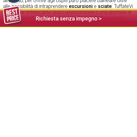
all'aperto, per offrire agli ospiti puro piacere balneare oltre
alle possibilità di intraprendere
escursioni
e
sciate
. TuffateVi
nell’acqua rinfrescante dopo un'escursione o una giornata di
sci e godeteVi il paesaggio mozzafiato dell’altopiano più
Richiesta senza impegno >
grande d'Europa.
In questa regione di vacanze sono a disposizione anche
altre possibilità di nuoto. Il Lago di Fiè, uno dei laghetti più
belli d'Italia, si trova ai piedi dello Sciliar e dell'Alpe di Siusi.
Durante l'state è un luogo d'incontro popolare per i residenti e
gli ospiti di tutte le età. Le sue rive ombrose sono il luogo
perfetto dove rilassarsi e riposare.
Anche la piscina pubblica Telfen con vasca per bambini e
trampolino è situata nelle vicinanze, per offrirVi una divertente
vacanza all'Alpe di Siusi.
Nuotare durante la vacanza