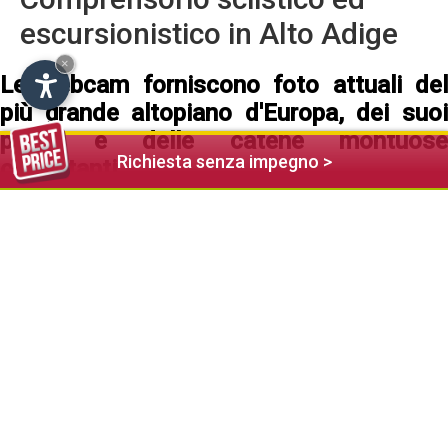
escursionistico in Alto Adige
×
Le webcam forniscono foto attuali del
più grande altopiano d'Europa, dei suoi
paesi e delle catene montuose
Richiesta senza impegno >
circostanti
DroneCam
Riprese aeree di Castelrotto