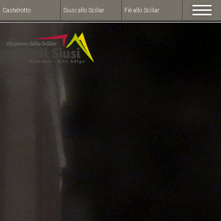
Castelrotto
Siusi allo Sciliar
Fiè allo Sciliar