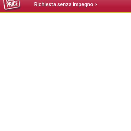
Richiesta senza impegno >
375,00 €
da
COMO Alpina Dolomites
Alpe di Siusi
Tel. (+39) 0471 796004