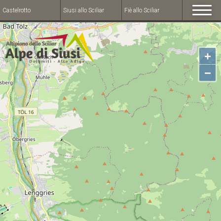
Castelrotto
Siusi allo Sciliar
Fiè allo Sciliar
+
−