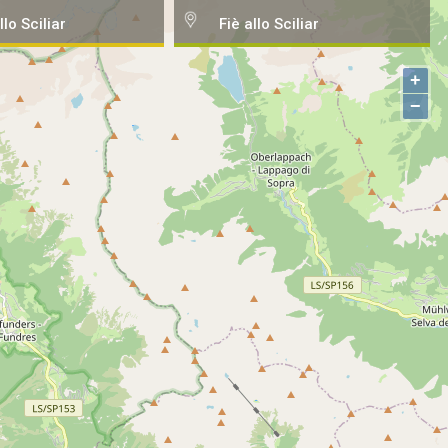
llo Sciliar
Fiè allo Sciliar
+
−