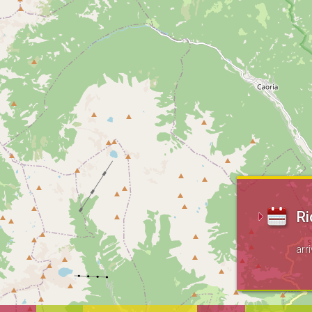
Ri
arr