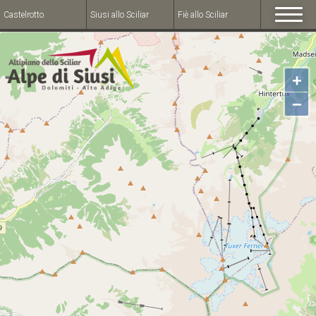
Castelrotto
Siusi allo Sciliar
Fiè allo Sciliar
+
−