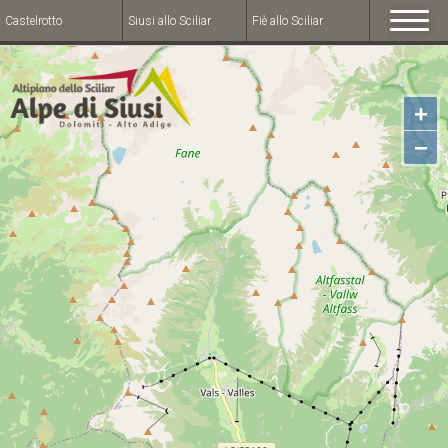
Castelrotto
Siusi allo Sciliar
Fiè allo Sciliar
+
−