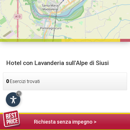
Hotel con Lavanderia sull'Alpe di Siusi
0
Esercizi trovati
×
Richiesta senza impegno >
Alloggi nelle vicinanze (49)