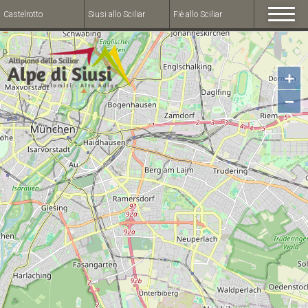
Castelrotto
Siusi allo Sciliar
Fiè allo Sciliar
+
−