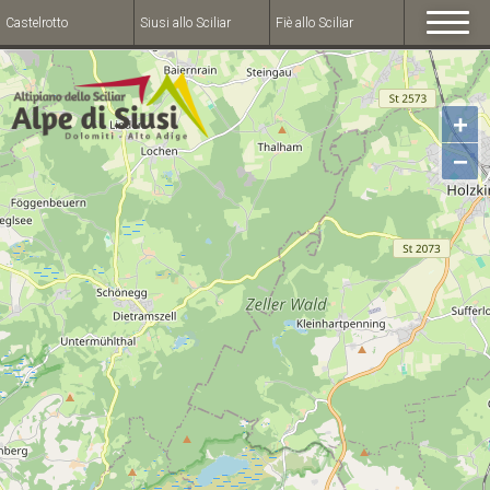
Castelrotto
Siusi allo Sciliar
Fiè allo Sciliar
+
−