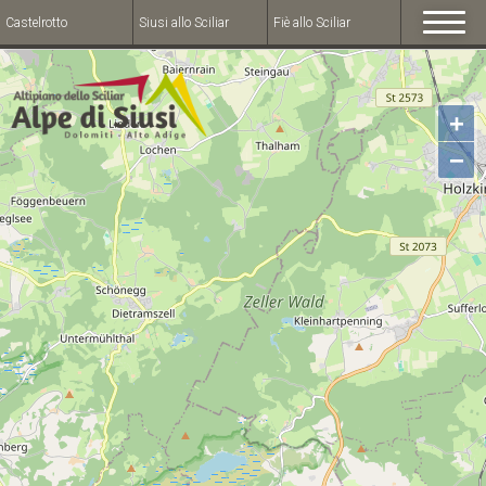
Castelrotto
Siusi allo Sciliar
Fiè allo Sciliar
+
−