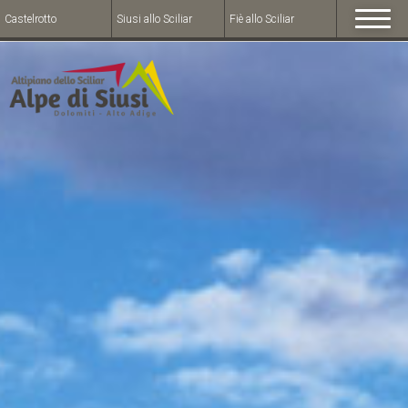
Castelrotto
Siusi allo Sciliar
Fiè allo Sciliar