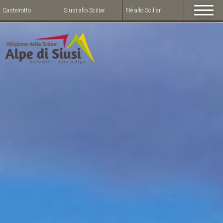
Castelrotto
Siusi allo Sciliar
Fiè allo Sciliar