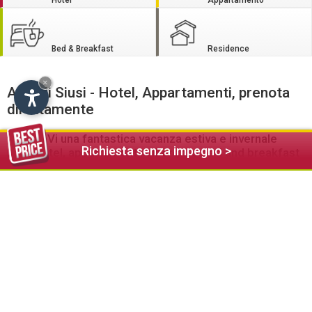
Hotel
Appartamento
Bed & Breakfast
Residence
×
Alpe di Siusi - Hotel, Appartamenti, prenota
direttamente
GodeteVi una fantastica vacanza estiva e invernale
Richiesta senza impegno >
negli hotel, appartamenti, alberghi e bed and breakfast
sull’Alpe di Siusi in Alto Adige
L'Alpe di Siusi offre numerosi alloggi turistici di alta qualità per
le Vostre vacanze in montagna sull’Altipiano dello Sciliar in
Alto Adige. Siete alla ricerca di un
lussuoso hotel
a 4 stelle
con centro benessere, piscina e un ristorante gourmet?
Oppure preferite un accogliente
bed and breakfast
o un
appartamento
per la Vostra tranquilla vacanza in famiglia?
Oppure desiderate trascorrere la Vostra vacanza tanto
attesa in un agriturismo in posizione idilliaca?